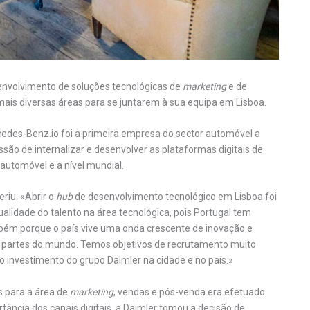
envolvimento de soluções tecnológicas de
marketing
e de
mais diversas áreas para se juntarem à sua equipa em Lisboa.
edes-Benz.io foi a primeira empresa do sector automóvel a
são de internalizar e desenvolver as plataformas digitais de
automóvel e a nível mundial.
riu: «Abrir o
hub
de desenvolvimento tecnológico em Lisboa foi
lidade do talento na área tecnológica, pois Portugal tem
bém porque o país vive uma onda crescente de inovação e
s partes do mundo. Temos objetivos de recrutamento muito
o investimento do grupo Daimler na cidade e no país.»
s para a área de
marketing
, vendas e pós-venda era efetuado
ância dos canais digitais, a Daimler tomou a decisão de