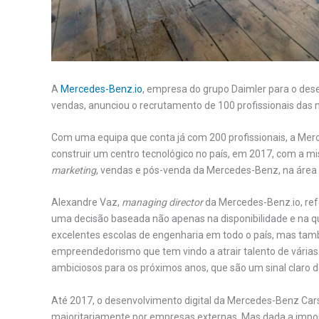
A
Mercedes-Benz.io
, empresa do grupo Daimler para o des
vendas, anunciou o recrutamento de 100 profissionais das 
Com uma equipa que conta já com 200 profissionais, a Merc
construir um centro tecnológico no país, em 2017, com a mis
marketing
, vendas e pós-venda da Mercedes-Benz, na área 
Alexandre Vaz,
managing director
da Mercedes-Benz.io, refe
uma decisão baseada não apenas na disponibilidade e na qua
excelentes escolas de engenharia em todo o país, mas tam
empreendedorismo que tem vindo a atrair talento de vária
ambiciosos para os próximos anos, que são um sinal claro d
Até 2017, o desenvolvimento digital da Mercedes-Benz Car
maioritariamente por empresas externas. Mas dada a import