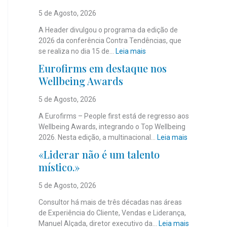
5 de Agosto, 2026
A Header divulgou o programa da edição de
2026 da conferência Contra Tendências, que
:
se realiza no dia 15 de…
Leia mais
J
Eurofirms em destaque nos
á
Wellbeing Awards
é
c
5 de Agosto, 2026
o
n
A Eurofirms – People first está de regresso aos
h
Wellbeing Awards, integrando o Top Wellbeing
e
:
2026. Nesta edição, a multinacional…
Leia mais
c
E
«Liderar não é um talento
i
u
místico.»
d
r
o
o
5 de Agosto, 2026
o
f
p
i
Consultor há mais de três décadas nas áreas
r
r
de Experiência do Cliente, Vendas e Liderança,
o
m
:
Manuel Alçada, diretor executivo da…
Leia mais