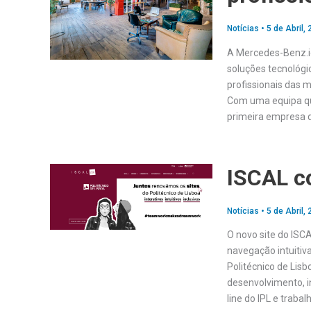
Notícias
•
5 de Abril,
A Mercedes-Benz.i
soluções tecnológi
profissionais das 
Com uma equipa que
primeira empresa d
ISCAL c
Notícias
•
5 de Abril,
O novo site do ISC
navegação intuitiva
Politécnico de Lisb
desenvolvimento, i
line do IPL e traba