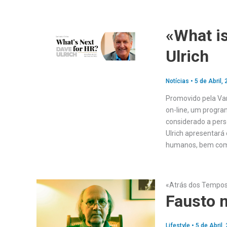
«What i
Ulrich
Notícias
•
5 de Abril,
Promovido pela Va
on-line, um progra
considerado a pers
Ulrich apresentará 
humanos, bem como
«Atrás dos Tempo
Fausto 
Lifestyle
•
5 de Abril,