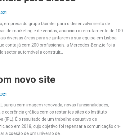
 2021
o, empresa do grupo Daimler para o desenvolvimento de
cas de marketing e de vendas, anunciou o recrutamento de 100
mais diversas áreas para se juntarem à sua equipa em Lisboa.
 conta já com 200 profissionais, a Mercedes-Benz.io foi a
o sector automóvel a construir…
om novo site
 2021
AL surgiu com imagem renovada, novas funcionalidades,
 e coerência gráfica com os restantes sites do Instituto
oa (IPL). É o resultado de um trabalho exaustivo de
niciado em 2018, cujo objetivo foi repensar a comunicação on-
lhar a coesão de um universo de…