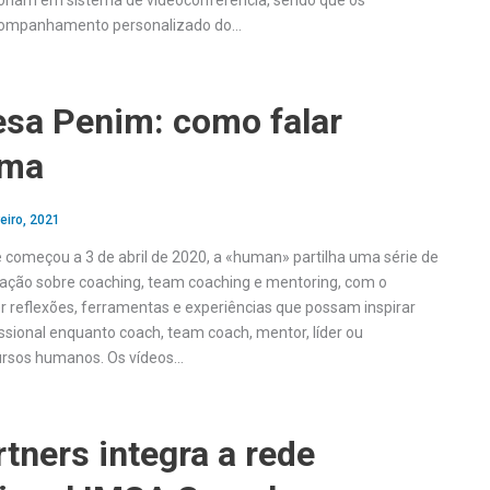
cionam em sistema de videoconferência, sendo que os
ompanhamento personalizado do…
esa Penim: como falar
rma
eiro, 2021
e começou a 3 de abril de 2020, a «human» partilha uma série de
ração sobre coaching, team coaching e mentoring, com o
er reflexões, ferramentas e experiências que possam inspirar
issional enquanto coach, team coach, mentor, líder ou
cursos humanos. Os vídeos…
tners integra a rede