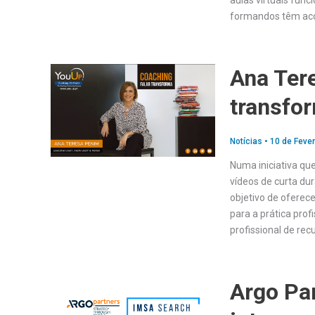
aulas virtuais fun
formandos têm ac
Ana Ter
transfo
Notícias
•
10 de Fever
Numa iniciativa qu
vídeos de curta du
objetivo de oferec
para a prática prof
profissional de re
Argo Par