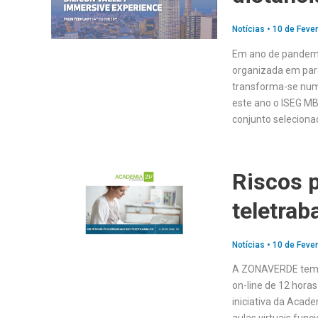
Notícias
•
10 de Fever
Em ano de pandemia
organizada em parc
transforma-se numa
este ano o ISEG MB
conjunto seleciona
Riscos 
teletrab
Notícias
•
10 de Fever
A ZONAVERDE tem e
on-line de 12 horas
iniciativa da Acad