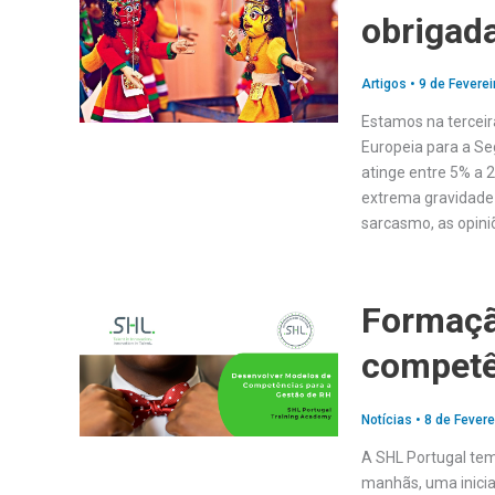
obrigada
Artigos
•
9 de Feverei
Estamos na terceir
Europeia para a Se
atinge entre 5% a 
extrema gravidade 
sarcasmo, as opin
Formaçã
competê
Notícias
•
8 de Fevere
A SHL Portugal tem
manhãs, uma inicia