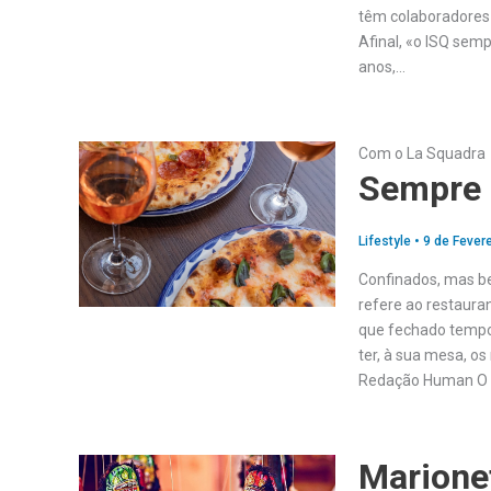
têm colaboradores m
Afinal, «o ISQ sem
anos,…
Com o La Squadra
Sempre 
Lifestyle
•
9 de Fevere
Confinados, mas b
refere ao restauran
que fechado tempor
ter, à sua mesa, os
Redação Human O r
Marione