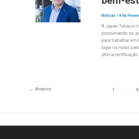
bem-esta
Notícias
•
8 de Fevere
A Japan Tobacco In
posicionando-se, 
para trabalhar em P
lugar no nosso paí
última certificaçã
←
Anterior
1
…
4