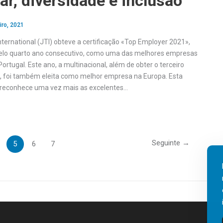
r, diversidade e inclusão
iro, 2021
ternational (JTI) obteve a certificação «Top Employer 2021»,
pelo quarto ano consecutivo, como uma das melhores empresas
ortugal. Este ano, a multinacional, além de obter o terceiro
s, foi também eleita como melhor empresa na Europa. Esta
o reconhece uma vez mais as excelentes…
Seguinte
→
5
6
7