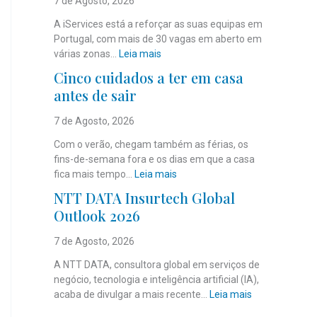
7 de Agosto, 2026
A iServices está a reforçar as suas equipas em
Portugal, com mais de 30 vagas em aberto em
:
várias zonas…
Leia mais
i
Cinco cuidados a ter em casa
S
antes de sair
e
r
7 de Agosto, 2026
v
i
Com o verão, chegam também as férias, os
c
fins-de-semana fora e os dias em que a casa
e
:
fica mais tempo…
Leia mais
s
C
NTT DATA Insurtech Global
c
i
Outlook 2026
o
n
m
c
7 de Agosto, 2026
m
o
a
c
A NTT DATA, consultora global em serviços de
i
u
negócio, tecnologia e inteligência artificial (IA),
s
i
:
acaba de divulgar a mais recente…
Leia mais
d
d
N