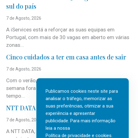
sul do país
7 de Agosto, 2026
A iServices está a reforçar as suas equipas em
Portugal, com mais de 30 vagas em aberto em várias
zonas...
Cinco cuidados a ter em casa antes de sair
7 de Agosto, 2026
Com o verão, chegam também as férias, os fins-de-
semana fora e os dias em que a casa fica mais
Publicamos cookies neste site para
tempo...
analisar o tráfego, memorizar as
suas preferências, otimizar a sua
NTT DATA Insurtech Global Outlook 2026
experiência e apresentar
7 de Agosto, 2026
publicidade. Para mais informação
leia a nossa
A NTT DATA, consultora global em serviços de
Política de privacidade e cookies
.