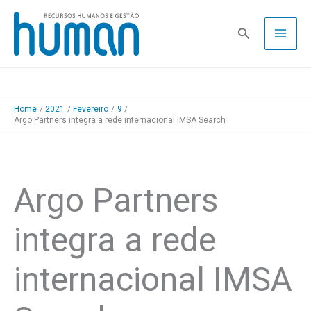
Skip
to
Pesquisa
content
Home
2021
Fevereiro
9
Argo Partners integra a rede internacional IMSA Search
Argo Partners
integra a rede
internacional IMSA