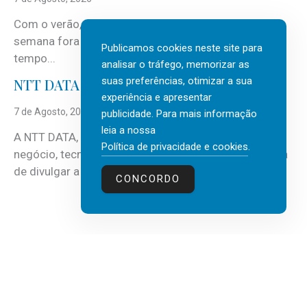
Com o verão, chegam também as férias, os fins-de-
semana fora e os dias em que a casa fica mais
Publicamos cookies neste site para
tempo...
analisar o tráfego, memorizar as
suas preferências, otimizar a sua
NTT DATA Insurtech Global Outlook 2026
experiência e apresentar
7 de Agosto, 2026
publicidade. Para mais informação
leia a nossa
A NTT DATA, consultora global em serviços de
Política de privacidade e cookies
.
negócio, tecnologia e inteligência artificial (IA), acaba
de divulgar a mais recente...
CONCORDO