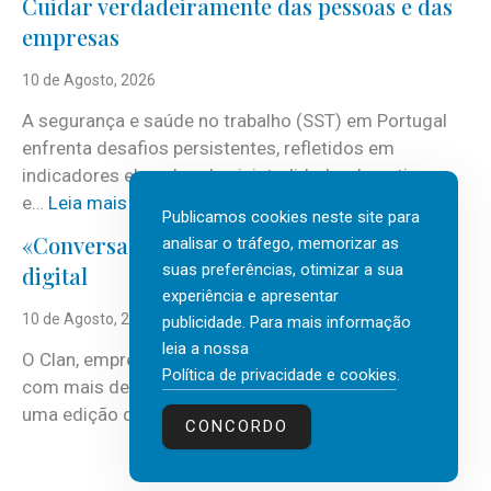
Cuidar verdadeiramente das pessoas e das
o
empresas
v
a
10 de Agosto, 2026
p
A segurança e saúde no trabalho (SST) em Portugal
r
enfrenta desafios persistentes, refletidos em
o
indicadores elevados de sinistralidade, absentismo
p
:
e…
Leia mais
o
Publicamos cookies neste site para
C
s
«Conversas do Clan» sobre transformação
analisar o tráfego, memorizar as
u
t
suas preferências, otimizar a sua
digital
i
a
experiência e apresentar
d
d
10 de Agosto, 2026
publicidade. Para mais informação
a
e
leia a nossa
O Clan, empresa portuguesa de recursos humanos
r
v
Política de privacidade e cookies
.
com mais de 30 anos de atividade, vai realizar mais
v
e
:
uma edição do…
Leia mais
e
CONCORDO
r
«
r
ã
C
d
o