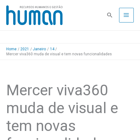
Skip
to
Pesquisa
content
Home
2021
Janeiro
14
Mercer viva360 muda de visual e tem novas funcionalidades
Mercer viva360
muda de visual e
tem novas