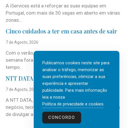
A iServices está a reforçar as suas equipas em
Portugal, com mais de 30 vagas em aberto em várias
zonas...
Cinco cuidados a ter em casa antes de sair
7 de Agosto, 2026
Com o verão, chegam também as férias, os fins-de-
semana fora e os dias em que a casa fica mais
Publicamos cookies neste site para
tempo...
analisar o tráfego, memorizar as
suas preferências, otimizar a sua
NTT DATA Insurtech Global Outlook 2026
experiência e apresentar
7 de Agosto, 2026
publicidade. Para mais informação
leia a nossa
A NTT DATA, consultora global em serviços de
Política de privacidade e cookies
.
negócio, tecnologia e inteligência artificial (IA), acaba
de divulgar a mais recente...
CONCORDO