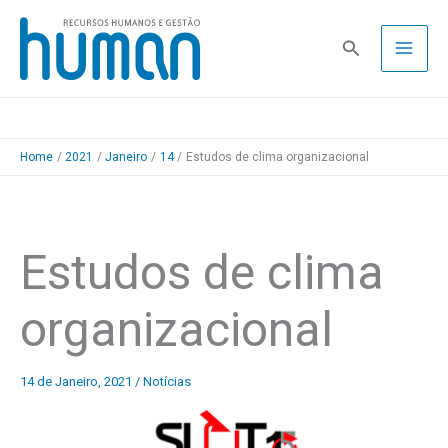
Skip
to
Pesquisa
content
Home
2021
Janeiro
14
Estudos de clima organizacional
Estudos de clima
organizacional
14 de Janeiro, 2021
/
Notícias