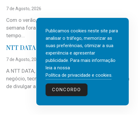
7 de Agosto, 2026
Com o verão, chegam também as férias, os fins-de-
semana fora e os dias em que a casa fica mais
Publicamos cookies neste site para
tempo...
analisar o tráfego, memorizar as
suas preferências, otimizar a sua
NTT DATA Insurtech Global Outlook 2026
experiência e apresentar
7 de Agosto, 2026
publicidade. Para mais informação
leia a nossa
A NTT DATA, consultora global em serviços de
Política de privacidade e cookies
.
negócio, tecnologia e inteligência artificial (IA), acaba
de divulgar a mais recente...
CONCORDO