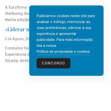
A Eurofirms – People first está de regresso aos
Wellbeing Awards, integrando o Top Wellbeing 2026.
Publicamos cookies neste site para
Nesta edição, a multinacional...
analisar o tráfego, memorizar as
suas preferências, otimizar a sua
«Liderar não é um talento místico.»
experiência e apresentar
5 de Agosto, 2026
publicidade. Para mais informação
leia a nossa
Consultor há mais de três décadas nas áreas de
Política de privacidade e cookies
.
Experiência do Cliente, Vendas e Liderança, Manuel
Alçada, diretor executivo da...
CONCORDO