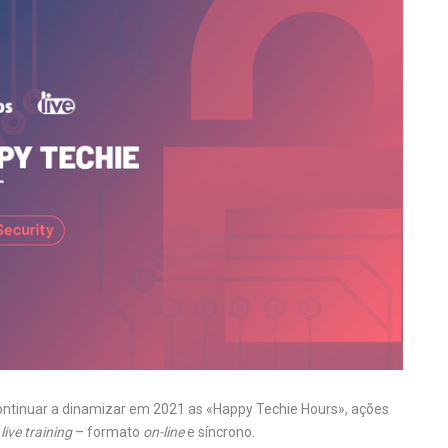
ontinuar a dinamizar em 2021 as «Happy Techie Hours», ações
e
live training
– formato
on-line
e síncrono.