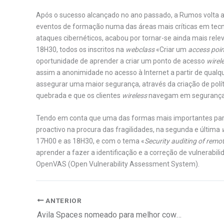
Após o sucesso alcançado no ano passado, a Rumos volta a 
eventos de formação numa das áreas mais críticas em tecn
ataques cibernéticos, acabou por tornar-se ainda mais rele
18H30, todos os inscritos na
webclass
«Criar um
access poin
oportunidade de aprender a criar um ponto de acesso
wirel
assim a anonimidade no acesso à Internet a partir de qual
assegurar uma maior segurança, através da criação de pol
quebrada e que os clientes
wireless
navegam em segurança
Tendo em conta que uma das formas mais importantes para 
proactivo na procura das fragilidades, na segunda e última
17H00 e as 18H30, e com o tema «
Security auditing of rem
aprender a fazer a identificação e a correção de vulnerabi
OpenVAS (Open Vulnerability Assessment System).
ANTERIOR
Avila Spaces nomeado para melhor coworking do mundo