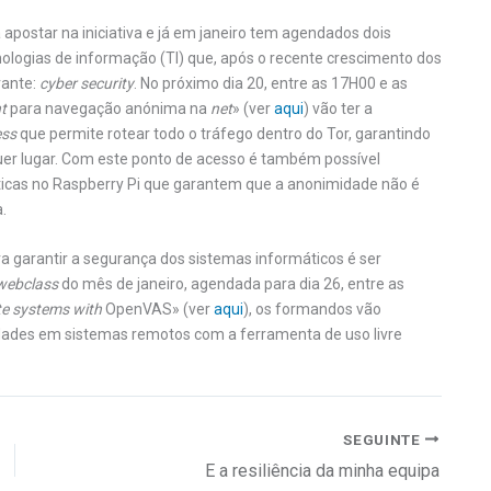
apostar na iniciativa e já em janeiro tem agendados dois
ologias de informação (TI) que, após o recente crescimento dos
vante:
cyber security
. No próximo dia 20, entre as 17H00 e as
t
para navegação anónima na
net
» (ver
aqui
) vão ter a
ess
que permite rotear todo o tráfego dentro do Tor, garantindo
quer lugar. Com este ponto de acesso é também possível
íticas no Raspberry Pi que garantem que a anonimidade não é
.
garantir a segurança dos sistemas informáticos é ser
webclass
do mês de janeiro, agendada para dia 26, entre as
ote systems with
OpenVAS» (ver
aqui
), os formandos vão
lidades em sistemas remotos com a ferramenta de uso livre
SEGUINTE
E a resiliência da minha equipa