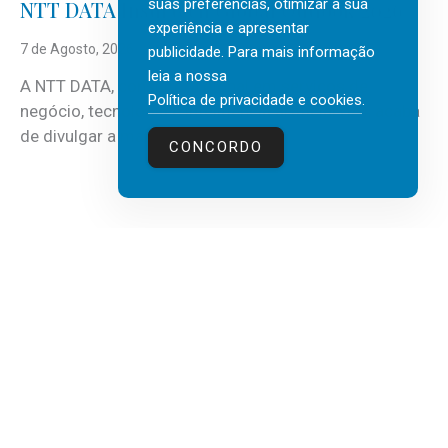
suas preferências, otimizar a sua
NTT DATA Insurtech Global Outlook 2026
experiência e apresentar
7 de Agosto, 2026
publicidade. Para mais informação
leia a nossa
A NTT DATA, consultora global em serviços de
Política de privacidade e cookies
.
negócio, tecnologia e inteligência artificial (IA), acaba
de divulgar a mais recente...
CONCORDO