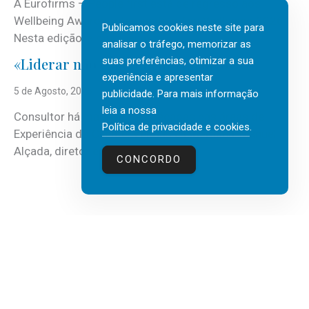
A Eurofirms – People first está de regresso aos
Wellbeing Awards, integrando o Top Wellbeing 2026.
Publicamos cookies neste site para
Nesta edição, a multinacional...
analisar o tráfego, memorizar as
suas preferências, otimizar a sua
«Liderar não é um talento místico.»
experiência e apresentar
5 de Agosto, 2026
publicidade. Para mais informação
leia a nossa
Consultor há mais de três décadas nas áreas de
Política de privacidade e cookies
.
Experiência do Cliente, Vendas e Liderança, Manuel
Alçada, diretor executivo da...
CONCORDO