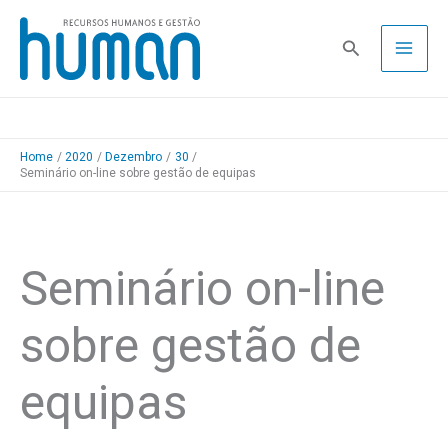
Skip
to
Pesquisa
content
Home
2020
Dezembro
30
Seminário on-line sobre gestão de equipas
Seminário on-line
sobre gestão de
equipas