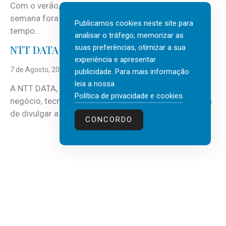
Com o verão, chegam também as férias, os fins-de-
semana fora e os dias em que a casa fica mais
Publicamos cookies neste site para
tempo...
analisar o tráfego, memorizar as
suas preferências, otimizar a sua
NTT DATA Insurtech Global Outlook 2026
experiência e apresentar
7 de Agosto, 2026
publicidade. Para mais informação
leia a nossa
A NTT DATA, consultora global em serviços de
Política de privacidade e cookies
.
negócio, tecnologia e inteligência artificial (IA), acaba
de divulgar a mais recente...
CONCORDO