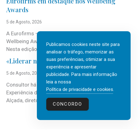
Eurofirms em destaque nos Wellbeing
Awards
5 de Agosto, 2026
A Eurofirms – People first está de regresso aos
Wellbeing Awards, integrando o Top Wellbeing 2026.
Publicamos cookies neste site para
Nesta edição, a multinacional...
analisar o tráfego, memorizar as
suas preferências, otimizar a sua
«Liderar não é um talento místico.»
experiência e apresentar
5 de Agosto, 2026
publicidade. Para mais informação
leia a nossa
Consultor há mais de três décadas nas áreas de
Política de privacidade e cookies
.
Experiência do Cliente, Vendas e Liderança, Manuel
Alçada, diretor executivo da...
CONCORDO