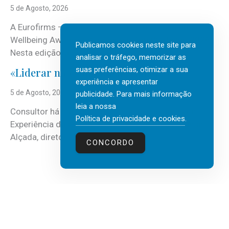
5 de Agosto, 2026
A Eurofirms – People first está de regresso aos
Wellbeing Awards, integrando o Top Wellbeing 2026.
Publicamos cookies neste site para
Nesta edição, a multinacional...
analisar o tráfego, memorizar as
suas preferências, otimizar a sua
«Liderar não é um talento místico.»
experiência e apresentar
5 de Agosto, 2026
publicidade. Para mais informação
leia a nossa
Consultor há mais de três décadas nas áreas de
Política de privacidade e cookies
.
Experiência do Cliente, Vendas e Liderança, Manuel
Alçada, diretor executivo da...
CONCORDO