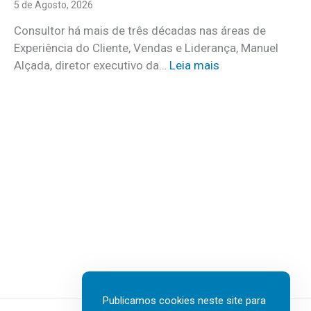
r
5 de Agosto, 2026
d
o
o
Consultor há mais de três décadas nas áreas de
f
o
Experiência do Cliente, Vendas e Liderança, Manuel
i
p
:
Alçada, diretor executivo da…
Leia mais
r
r
«
m
o
L
s
g
i
e
r
d
m
a
e
d
m
r
e
a
a
s
d
r
t
a
n
a
n
ã
q
o
o
u
v
é
e
a
u
n
Publicamos cookies neste site para
e
m