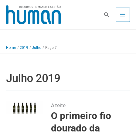
Skip
to
Pesquisa
content
Home
2019
Julho
Page 7
Julho 2019
Azeite
O primeiro fio
dourado da