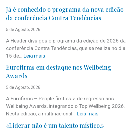
Já é conhecido o programa da nova edição
da conferência Contra Tendências
5 de Agosto, 2026
A Header divulgou o programa da edição de 2026 da
conferência Contra Tendências, que se realiza no dia
:
15 de…
Leia mais
J
Eurofirms em destaque nos Wellbeing
á
Awards
é
c
5 de Agosto, 2026
o
A Eurofirms – People first está de regresso aos
n
Wellbeing Awards, integrando o Top Wellbeing 2026.
h
:
Nesta edição, a multinacional…
Leia mais
e
E
c
«Liderar não é um talento místico.»
u
i