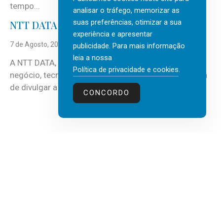
tempo...
analisar o tráfego, memorizar as
suas preferências, otimizar a sua
NTT DATA Insurtech Global Outlook 2026
experiência e apresentar
7 de Agosto, 2026
publicidade. Para mais informação
leia a nossa
A NTT DATA, consultora global em serviços de
Política de privacidade e cookies
.
negócio, tecnologia e inteligência artificial (IA), acaba
de divulgar a mais recente...
CONCORDO