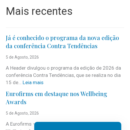
Mais recentes
Já é conhecido o programa da nova edição
da conferência Contra Tendências
5 de Agosto, 2026
A Header divulgou o programa da edição de 2026 da
conferência Contra Tendências, que se realiza no dia
:
15 de…
Leia mais
J
Eurofirms em destaque nos Wellbeing
á
Awards
é
c
5 de Agosto, 2026
o
A Eurofirms – People first está de regresso aos
n