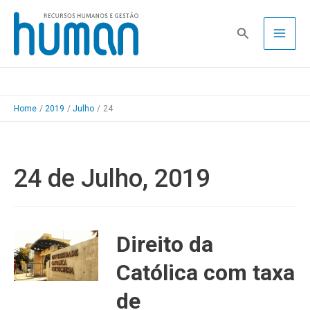
Skip
to
Pesquisa
content
Home
2019
Julho
24
24 de Julho, 2019
Direito da
Católica com taxa
de