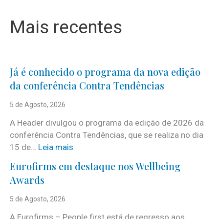
Mais recentes
Já é conhecido o programa da nova edição
da conferência Contra Tendências
5 de Agosto, 2026
A Header divulgou o programa da edição de 2026 da
conferência Contra Tendências, que se realiza no dia
:
15 de…
Leia mais
J
Eurofirms em destaque nos Wellbeing
á
Awards
é
c
5 de Agosto, 2026
o
A Eurofirms – People first está de regresso aos