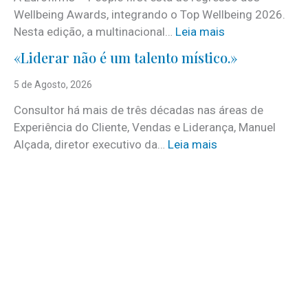
n
Wellbeing Awards, integrando o Top Wellbeing 2026.
h
:
Nesta edição, a multinacional…
Leia mais
e
E
c
«Liderar não é um talento místico.»
u
i
r
5 de Agosto, 2026
d
o
o
Consultor há mais de três décadas nas áreas de
f
o
Experiência do Cliente, Vendas e Liderança, Manuel
i
p
:
Alçada, diretor executivo da…
Leia mais
r
r
«
m
o
L
s
g
i
e
r
d
m
a
e
d
m
r
e
a
a
s
d
r
t
a
n
a