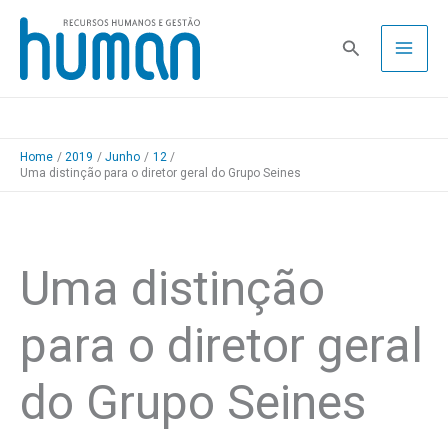
Skip
to
Pesquisa
content
Home
2019
Junho
12
Uma distinção para o diretor geral do Grupo Seines
Uma distinção
para o diretor geral
do Grupo Seines