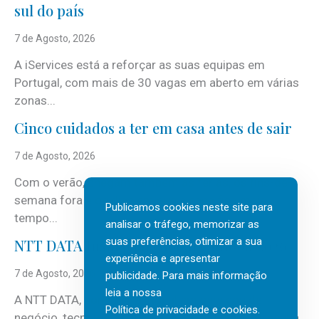
sul do país
7 de Agosto, 2026
A iServices está a reforçar as suas equipas em
Portugal, com mais de 30 vagas em aberto em várias
zonas...
Cinco cuidados a ter em casa antes de sair
7 de Agosto, 2026
Com o verão, chegam também as férias, os fins-de-
semana fora e os dias em que a casa fica mais
Publicamos cookies neste site para
tempo...
analisar o tráfego, memorizar as
suas preferências, otimizar a sua
NTT DATA Insurtech Global Outlook 2026
experiência e apresentar
7 de Agosto, 2026
publicidade. Para mais informação
leia a nossa
A NTT DATA, consultora global em serviços de
Política de privacidade e cookies
.
negócio, tecnologia e inteligência artificial (IA), acaba