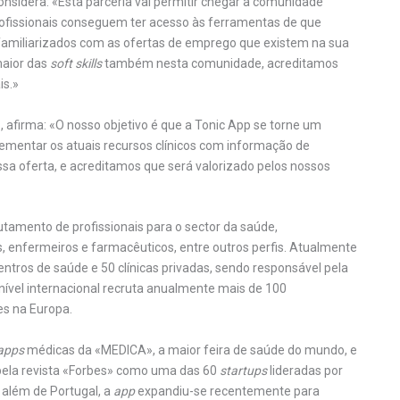
onsidera: «Esta parceria vai permitir chegar à comunidade
profissionais conseguem ter acesso às ferramentas de que
familiarizados com as ofertas de emprego que existem na sua
maior das
soft skills
também nesta comunidade, acreditamos
is.»
p, afirma: «O nosso objetivo é que a Tonic App se torne um
mentar os atuais recursos clínicos com informação de
a oferta, e acreditamos que será valorizado pelos nossos
utamento de profissionais para o sector da saúde,
 enfermeiros e farmacêuticos, entre outros perfis. Atualmente
entros de saúde e 50 clínicas privadas, sendo responsável pela
ível internacional recruta anualmente mais de 100
es na Europa.
apps
médicas da «MEDICA», a maior feira de saúde do mundo, e
pela revista «Forbes» como uma das 60
startups
lideradas por
 além de Portugal, a
app
expandiu-se recentemente para