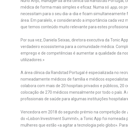
Nuno Anjo,
manager
da área clínica da Randstad Portugal, c
médica de forma mais simples e eficaz. Numa só
app
, os 
necessitam para o seu dia-a-dia e ficam simultaneamente 
área. Em paralelo, e considerando a importância cada vez 
que temos conteúdo muito relevante para estes profissiona
Por sua vez, Daniela Seixas, diretora executiva da Tonic Ap
verdadeiro ecossistema para a comunidade médica. Comple
emprego e de competências é aumentar a qualidade da noss
utilizadores.»
A área clínica da Randstad Portugal é especializada no recr
nomeadamente médicos de família e médicos especialistas,
colabora com mais de 20 hospitais privados e públicos, 20 c
colocação de 270 médicos mensalmente por todo o país. A n
profissionais de saúde para algumas instituições hospitalar
Vencedora em 2018 do segundo prémio na competição de
do «Lisbon Investment Summit», a Tonic App foi nomeada 
mulheres que estão «a agitar a tecnologia pelo globo». Para