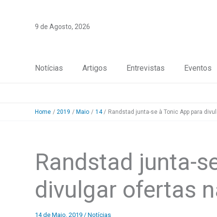
Skip
to
9 de Agosto, 2026
content
Notícias
Artigos
Entrevistas
Eventos
Home
2019
Maio
14
Randstad junta-se à Tonic App para divu
Randstad junta-s
divulgar ofertas 
14 de Maio, 2019
/
Notícias