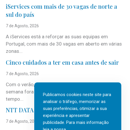
iServices com mais de 30 vagas de norte a
sul do país
7 de Agosto, 2026
A iServices está a reforçar as suas equipas em
Portugal, com mais de 30 vagas em aberto em várias
zonas...
Cinco cuidados a ter em casa antes de sair
7 de Agosto, 2026
Com o verão, chegam também as férias, os fins-de-
semana fora e os dias em que a casa fica mais
Publicamos cookies neste site para
tempo...
analisar o tráfego, memorizar as
suas preferências, otimizar a sua
NTT DATA Insurtech Global Outlook 2026
experiência e apresentar
7 de Agosto, 2026
publicidade. Para mais informação
leia a nossa