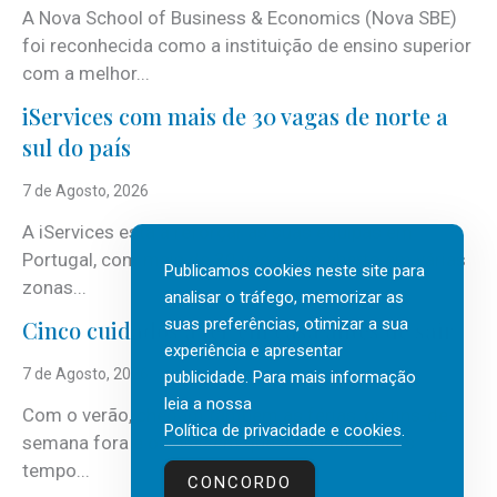
A Nova School of Business & Economics (Nova SBE)
foi reconhecida como a instituição de ensino superior
com a melhor...
iServices com mais de 30 vagas de norte a
sul do país
7 de Agosto, 2026
A iServices está a reforçar as suas equipas em
Portugal, com mais de 30 vagas em aberto em várias
Publicamos cookies neste site para
zonas...
analisar o tráfego, memorizar as
suas preferências, otimizar a sua
Cinco cuidados a ter em casa antes de sair
experiência e apresentar
7 de Agosto, 2026
publicidade. Para mais informação
leia a nossa
Com o verão, chegam também as férias, os fins-de-
Política de privacidade e cookies
.
semana fora e os dias em que a casa fica mais
tempo...
CONCORDO