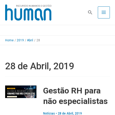
Skip
to
Pesquisa
content
Home
2019
Abril
28
28 de Abril, 2019
Gestão RH para
não especialistas
Notícias
•
28 de Abril, 2019