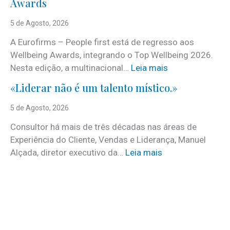
Awards
é
c
5 de Agosto, 2026
o
A Eurofirms – People first está de regresso aos
n
Wellbeing Awards, integrando o Top Wellbeing 2026.
h
:
Nesta edição, a multinacional…
Leia mais
e
E
c
«Liderar não é um talento místico.»
u
i
r
5 de Agosto, 2026
d
o
o
Consultor há mais de três décadas nas áreas de
f
o
Experiência do Cliente, Vendas e Liderança, Manuel
i
p
:
Alçada, diretor executivo da…
Leia mais
r
r
«
m
o
L
s
g
i
e
r
d
m
a
e
d
m
r