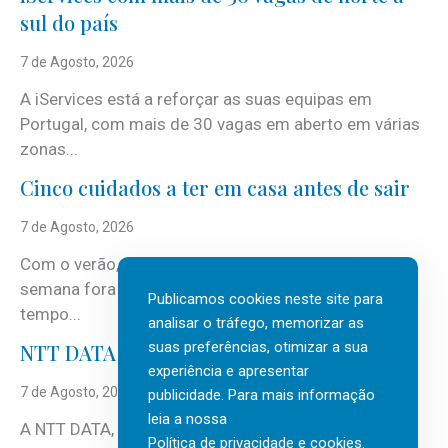
sul do país
7 de Agosto, 2026
A iServices está a reforçar as suas equipas em
Portugal, com mais de 30 vagas em aberto em várias
zonas...
Cinco cuidados a ter em casa antes de sair
7 de Agosto, 2026
Com o verão, chegam também as férias, os fins-de-
semana fora e os dias em que a casa fica mais
Publicamos cookies neste site para
tempo...
analisar o tráfego, memorizar as
suas preferências, otimizar a sua
NTT DATA Insurtech Global Outlook 2026
experiência e apresentar
7 de Agosto, 2026
publicidade. Para mais informação
leia a nossa
A NTT DATA, consultora global em serviços de
Política de privacidade e cookies
.