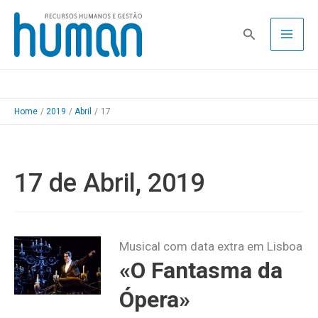
Skip
to
Pesquisa
content
Home
2019
Abril
17
17 de Abril, 2019
Musical com data extra em Lisboa
«O Fantasma da
Ópera»