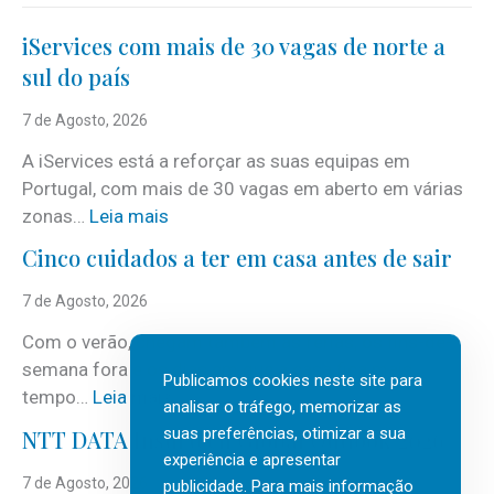
iServices com mais de 30 vagas de norte a
sul do país
7 de Agosto, 2026
A iServices está a reforçar as suas equipas em
Portugal, com mais de 30 vagas em aberto em várias
:
zonas…
Leia mais
i
Cinco cuidados a ter em casa antes de sair
S
e
7 de Agosto, 2026
r
Com o verão, chegam também as férias, os fins-de-
v
semana fora e os dias em que a casa fica mais
i
Publicamos cookies neste site para
:
tempo…
Leia mais
c
analisar o tráfego, memorizar as
C
suas preferências, otimizar a sua
e
NTT DATA Insurtech Global Outlook 2026
i
experiência e apresentar
s
n
7 de Agosto, 2026
publicidade. Para mais informação
c