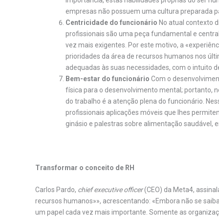
importância, estas habilidades próprias do ser 
empresas não possuem uma cultura preparada pa
Centricidade do funcionário
No atual contexto 
profissionais são uma peça fundamental e central
vez mais exigentes. Por este motivo, a «experiên
prioridades da área de recursos humanos nos últ
adequadas às suas necessidades, com o intuito de
Bem-estar do funcionário
Com o desenvolviment
física para o desenvolvimento mental; portanto, 
do trabalho é a atenção plena do funcionário. N
profissionais aplicações móveis que lhes permitem
ginásio e palestras sobre alimentação saudável, e
Transformar o conceito de RH
Carlos Pardo,
chief executive officer
(CEO) da Meta4, assinal
recursos humanos»», acrescentando: «Embora não se saiba qu
um papel cada vez mais importante. Somente as organizaçõe