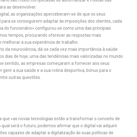
humano são muito complicadas de automatizar e muitas das
ra as desenvolver.
digital, as organizações aperceberam-se de que os seus
 para se conseguirem adaptar às imposições dos clientes, cada
cia do funcionário» configurou-se como uma das principais
imos tempos, procurando oferecer as respostas mais
 melhorar a sua experiência de trabalho.
o da neurociência, dá-se cada vez mais importância à saúde
nos dias de hoje, uma das tendências mais valorizadas no mundo
esse sentido, as empresas começaram a fornecer aos seus
 gerir a sua saúde e a sua rotina desportiva, bónus para o
ntre outras questões.
a que «as novas tecnologias estão a transformar o conceito de
al será o futuro, podemos afirmar que o digital vai adquirir
s capazes de adaptar a digitalização às suas políticas de