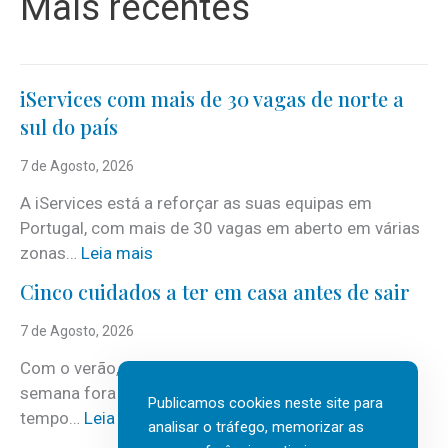
Mais recentes
iServices com mais de 30 vagas de norte a
sul do país
7 de Agosto, 2026
A iServices está a reforçar as suas equipas em
Portugal, com mais de 30 vagas em aberto em várias
:
zonas…
Leia mais
i
Cinco cuidados a ter em casa antes de sair
S
e
7 de Agosto, 2026
r
Com o verão, chegam também as férias, os fins-de-
v
semana fora e os dias em que a casa fica mais
i
Publicamos cookies neste site para
:
tempo…
Leia mais
c
analisar o tráfego, memorizar as
C