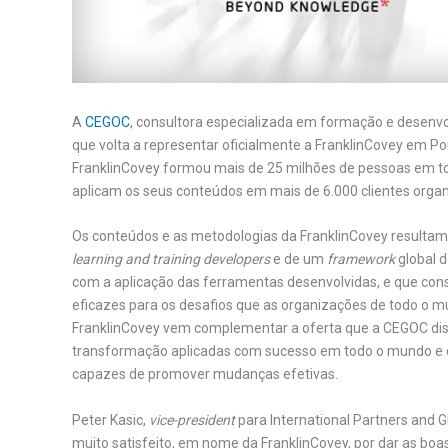
A
CEGOC
, consultora especializada em formação e desenv
que volta a representar oficialmente a FranklinCovey em P
FranklinCovey formou mais de 25 milhões de pessoas em to
aplicam os seus conteúdos em mais de 6.000 clientes organ
Os conteúdos e as metodologias da FranklinCovey resultam
learning and training developers
e de um
framework
global 
com a aplicação das ferramentas desenvolvidas, e que co
eficazes para os desafios que as organizações de todo o m
FranklinCovey vem complementar a oferta que a CEGOC disp
transformação aplicadas com sucesso em todo o mundo e 
capazes de promover mudanças efetivas.
Peter Kasic,
vice-president
para International Partners and G
muito satisfeito, em nome da FranklinCovey, por dar as boa