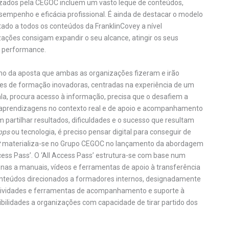
izados pela CEGOC incluem um vasto leque de conteúdos,
desempenho e eficácia profissional. É ainda de destacar o modelo
tado a todos os conteúdos da FranklinCovey a nível
zações consigam expandir o seu alcance, atingir os seus
a performance.
imo da aposta que ambas as organizações fizeram e irão
ções de formação inovadoras, centradas na experiência de um
a, procura acesso à informação, precisa que o desafiem a
 aprendizagens no contexto real e de apoio e acompanhamento
partilhar resultados, dificuldades e o sucesso que resultam
pps
ou tecnologia, é preciso pensar digital para conseguir de
t
materializa-se no Grupo CEGOC no lançamento da abordagem
cess Pass’. O ‘All Access Pass’ estrutura-se com base num
penas a manuais, vídeos e ferramentas de apoio à transferência
nteúdos direcionados a formadores internos, designadamente
atividades e ferramentas de acompanhamento e suporte à
ilidades a organizações com capacidade de tirar partido dos