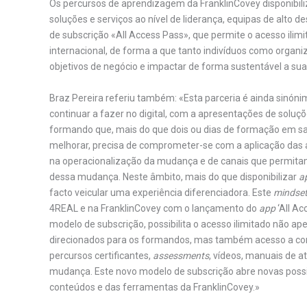
Os percursos de aprendizagem da FranklinCovey disponibil
soluções e serviços ao nível de liderança, equipas de alto 
de subscrição «All Access Pass», que permite o acesso ilimi
internacional, de forma a que tanto indivíduos como organi
objetivos de negócio e impactar de forma sustentável a su
Braz Pereira referiu também: «Esta parceria é ainda sinón
continuar a fazer no digital, com a apresentações de solu
formando que, mais do que dois ou dias de formação em sal
melhorar, precisa de comprometer-se com a aplicação das
na operacionalização da mudança e de canais que permitam 
dessa mudança. Neste âmbito, mais do que disponibilizar
a
facto veicular uma experiência diferenciadora. Este
mindse
4REAL e na FranklinCovey com o lançamento do
app
‘All Ac
modelo de subscrição, possibilita o acesso ilimitado não a
direcionados para os formandos, mas também acesso a co
percursos certificantes,
assessments
, vídeos, manuais de 
mudança. Este novo modelo de subscrição abre novas possib
conteúdos e das ferramentas da FranklinCovey.»