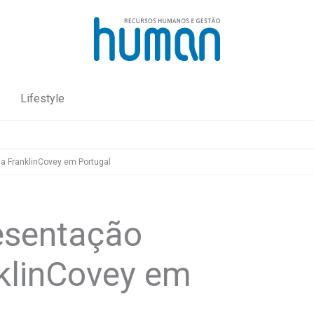
Lifestyle
a FranklinCovey em Portugal
esentação
nklinCovey em