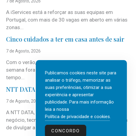
7 de Agosto, 2026
A iServices está a reforçar as suas equipas em
Portugal, com mais de 30 vagas em aberto em várias
zonas...
Cinco cuidados a ter em casa antes de sair
7 de Agosto, 2026
Com o verão, chegam também as férias, os fins-de-
semana fora e os dias em que a casa fica mais
Publicamos cookies neste site para
tempo...
analisar o tráfego, memorizar as
suas preferências, otimizar a sua
NTT DATA Insurtech Global Outlook 2026
experiência e apresentar
7 de Agosto, 2026
publicidade. Para mais informação
leia a nossa
A NTT DATA, consultora global em serviços de
Política de privacidade e cookies
.
negócio, tecnologia e inteligência artificial (IA), acaba
de divulgar a mais recente...
CONCORDO