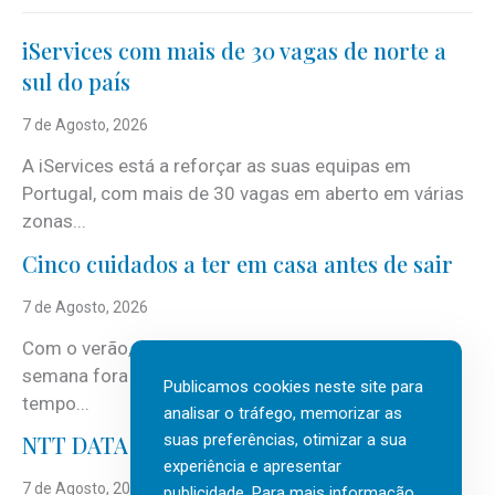
iServices com mais de 30 vagas de norte a
sul do país
7 de Agosto, 2026
A iServices está a reforçar as suas equipas em
Portugal, com mais de 30 vagas em aberto em várias
zonas...
Cinco cuidados a ter em casa antes de sair
7 de Agosto, 2026
Com o verão, chegam também as férias, os fins-de-
semana fora e os dias em que a casa fica mais
Publicamos cookies neste site para
tempo...
analisar o tráfego, memorizar as
suas preferências, otimizar a sua
NTT DATA Insurtech Global Outlook 2026
experiência e apresentar
7 de Agosto, 2026
publicidade. Para mais informação