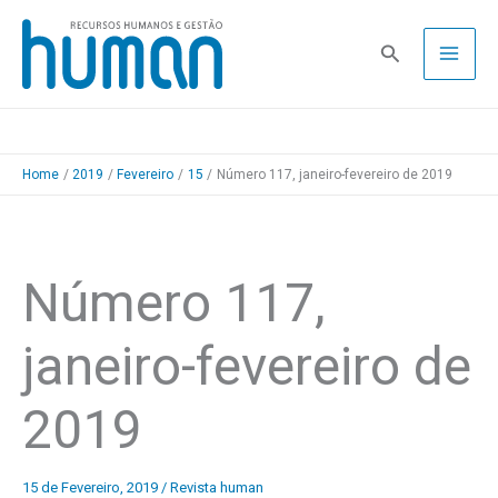
Skip
to
Pesquisa
content
Home
2019
Fevereiro
15
Número 117, janeiro-fevereiro de 2019
Número 117,
janeiro-fevereiro de
2019
15 de Fevereiro, 2019
/
Revista human