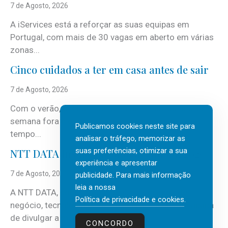
7 de Agosto, 2026
A iServices está a reforçar as suas equipas em
Portugal, com mais de 30 vagas em aberto em várias
zonas...
Cinco cuidados a ter em casa antes de sair
7 de Agosto, 2026
Com o verão, chegam também as férias, os fins-de-
semana fora e os dias em que a casa fica mais
Publicamos cookies neste site para
tempo...
analisar o tráfego, memorizar as
suas preferências, otimizar a sua
NTT DATA Insurtech Global Outlook 2026
experiência e apresentar
7 de Agosto, 2026
publicidade. Para mais informação
leia a nossa
A NTT DATA, consultora global em serviços de
Política de privacidade e cookies
.
negócio, tecnologia e inteligência artificial (IA), acaba
de divulgar a mais recente...
CONCORDO