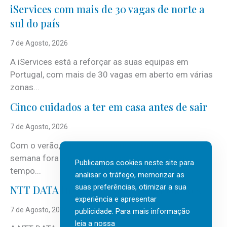
iServices com mais de 30 vagas de norte a
sul do país
7 de Agosto, 2026
A iServices está a reforçar as suas equipas em
Portugal, com mais de 30 vagas em aberto em várias
zonas...
Cinco cuidados a ter em casa antes de sair
7 de Agosto, 2026
Com o verão, chegam também as férias, os fins-de-
semana fora e os dias em que a casa fica mais
Publicamos cookies neste site para
tempo...
analisar o tráfego, memorizar as
suas preferências, otimizar a sua
NTT DATA Insurtech Global Outlook 2026
experiência e apresentar
7 de Agosto, 2026
publicidade. Para mais informação
leia a nossa