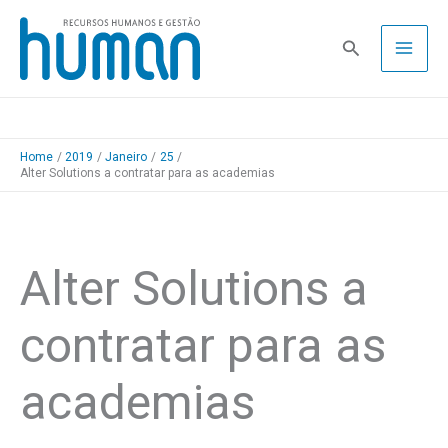
Skip
to
Pesquisa
content
Home
2019
Janeiro
25
Alter Solutions a contratar para as academias
Alter Solutions a
contratar para as
academias