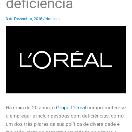
deficiência
3 de Dezembro, 2018
/
Notícias
Há mais de 20 anos, o
Grupo L’Oréal
comprometeu-se
a empregar e incluir pessoas com deficiências, como
um dos três pilares da sua política de diversidade e