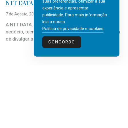
suas preferências, otimizar a sua
NTT DATA Insurtech Global Outlook 2026
experiência e apresentar
7 de Agosto, 2026
publicidade. Para mais informação
leia a nossa
A NTT DATA, consultora global em serviços de
Política de privacidade e cookies
.
negócio, tecnologia e inteligência artificial (IA), acaba
de divulgar a mais recente...
CONCORDO