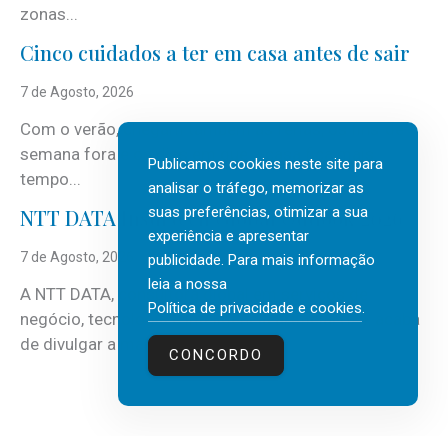
zonas...
Cinco cuidados a ter em casa antes de sair
7 de Agosto, 2026
Com o verão, chegam também as férias, os fins-de-
semana fora e os dias em que a casa fica mais
Publicamos cookies neste site para
tempo...
analisar o tráfego, memorizar as
suas preferências, otimizar a sua
NTT DATA Insurtech Global Outlook 2026
experiência e apresentar
7 de Agosto, 2026
publicidade. Para mais informação
leia a nossa
A NTT DATA, consultora global em serviços de
Política de privacidade e cookies
.
negócio, tecnologia e inteligência artificial (IA), acaba
de divulgar a mais recente...
CONCORDO