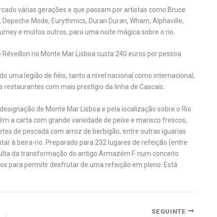
cado várias gerações e que passam por artistas como Bruce
Idol, Depeche Mode, Eurythmics, Duran Duran, Wham, Alphaville,
urney e muitos outros, para uma noite mágica sobre o rio.
 Réveillon no Monte Mar Lisboa custa 240 euros por pessoa
uma legião de fiéis, tanto a nível nacional como internacional,
s restaurantes com mais prestígio da linha de Cascais.
esignação de Monte Mar Lisboa e pela localização sobre o Rio
tém a carta com grande variedade de peixe e marisco frescos,
letes de pescada com arroz de berbigão, entre outras iguarias
r à beira-rio. Preparado para 232 lugares de refeição (entre
esulta da transformação do antigo Armazém F. num conceito
ados para permitir desfrutar de uma refeição em pleno. Está
SEGUINTE