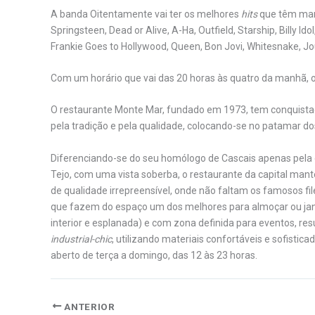
A banda Oitentamente vai ter os melhores
hits
que têm mar
Springsteen, Dead or Alive, A-Ha, Outfield, Starship, Billy 
Frankie Goes to Hollywood, Queen, Bon Jovi, Whitesnake, Jo
Com um horário que vai das 20 horas às quatro da manhã, o
O restaurante Monte Mar, fundado em 1973, tem conquistado 
pela tradição e pela qualidade, colocando-se no patamar do
Diferenciando-se do seu homólogo de Cascais apenas pela d
Tejo, com uma vista soberba, o restaurante da capital man
de qualidade irrepreensível, onde não faltam os famosos fi
que fazem do espaço um dos melhores para almoçar ou janta
interior e esplanada) e com zona definida para eventos, r
industrial-chic
, utilizando materiais confortáveis e sofistic
aberto de terça a domingo, das 12 às 23 horas.
ANTERIOR