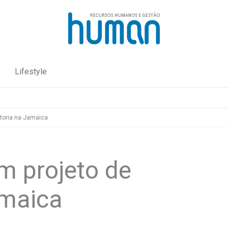
Lifestyle
toria na Jamaica
m projeto de
amaica