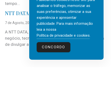
tempo...
analisar o tráfego, memorizar as
suas preferências, otimizar a sua
NTT DATA Insurtech Global Outlook 2026
experiência e apresentar
7 de Agosto, 2026
publicidade. Para mais informação
leia a nossa
A NTT DATA, consultora global em serviços de
Política de privacidade e cookies
.
negócio, tecnologia e inteligência artificial (IA), acaba
de divulgar a mais recente...
CONCORDO