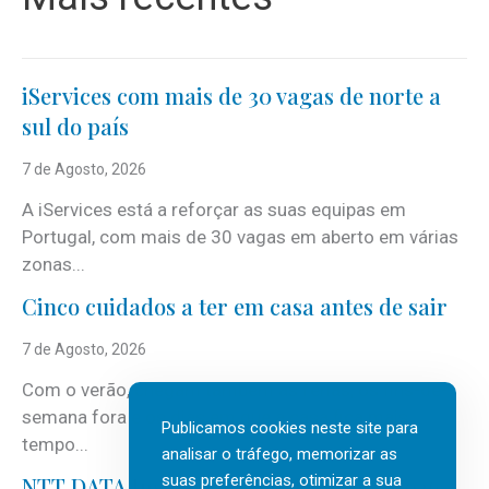
iServices com mais de 30 vagas de norte a
sul do país
7 de Agosto, 2026
A iServices está a reforçar as suas equipas em
Portugal, com mais de 30 vagas em aberto em várias
zonas...
Cinco cuidados a ter em casa antes de sair
7 de Agosto, 2026
Com o verão, chegam também as férias, os fins-de-
semana fora e os dias em que a casa fica mais
Publicamos cookies neste site para
tempo...
analisar o tráfego, memorizar as
suas preferências, otimizar a sua
NTT DATA Insurtech Global Outlook 2026