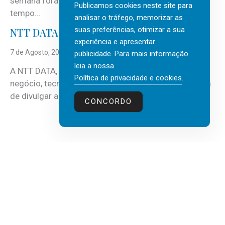
semana fora e os dias em que a casa fica mais
Publicamos cookies neste site para
tempo...
analisar o tráfego, memorizar as
suas preferências, otimizar a sua
NTT DATA Insurtech Global Outlook 2026
experiência e apresentar
7 de Agosto, 2026
publicidade. Para mais informação
leia a nossa
A NTT DATA, consultora global em serviços de
Política de privacidade e cookies
.
negócio, tecnologia e inteligência artificial (IA), acaba
de divulgar a mais recente...
CONCORDO