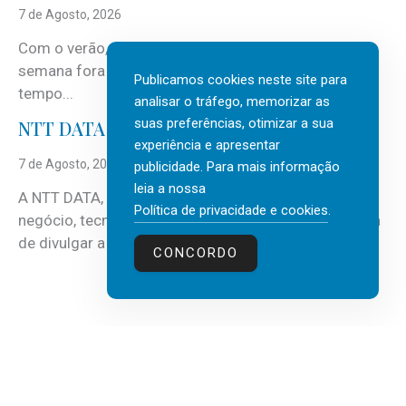
7 de Agosto, 2026
Com o verão, chegam também as férias, os fins-de-
semana fora e os dias em que a casa fica mais
Publicamos cookies neste site para
tempo...
analisar o tráfego, memorizar as
suas preferências, otimizar a sua
NTT DATA Insurtech Global Outlook 2026
experiência e apresentar
7 de Agosto, 2026
publicidade. Para mais informação
leia a nossa
A NTT DATA, consultora global em serviços de
Política de privacidade e cookies
.
negócio, tecnologia e inteligência artificial (IA), acaba
de divulgar a mais recente...
CONCORDO