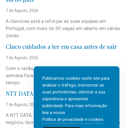
7 de Agosto, 2026
A iServices está a reforçar as suas equipas em
Portugal, com mais de 30 vagas em aberto em várias
zonas...
Cinco cuidados a ter em casa antes de sair
7 de Agosto, 2026
Com o verão, chegam também as férias, os fins-de-
semana fora e os dias em que a casa fica mais
Publicamos cookies neste site para
tempo...
analisar o tráfego, memorizar as
suas preferências, otimizar a sua
NTT DATA Insurtech Global Outlook 2026
experiência e apresentar
7 de Agosto, 2026
publicidade. Para mais informação
leia a nossa
A NTT DATA, consultora global em serviços de
Política de privacidade e cookies
.
negócio, tecnologia e inteligência artificial (IA), acaba