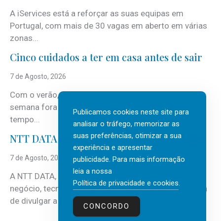
A iServices está a reforçar as suas equipas em
Portugal, com mais de 30 vagas em aberto em várias
zonas...
Cinco cuidados a ter em casa antes de sair
7 de Agosto, 2026
Com o verão, chegam também as férias, os fins-de-
semana fora e os dias em que a casa fica mais
Publicamos cookies neste site para
tempo...
analisar o tráfego, memorizar as
suas preferências, otimizar a sua
NTT DATA Insurtech Global Outlook 2026
experiência e apresentar
7 de Agosto, 2026
publicidade. Para mais informação
leia a nossa
A NTT DATA, consultora global em serviços de
Política de privacidade e cookies
.
negócio, tecnologia e inteligência artificial (IA), acaba
de divulgar a mais recente...
CONCORDO