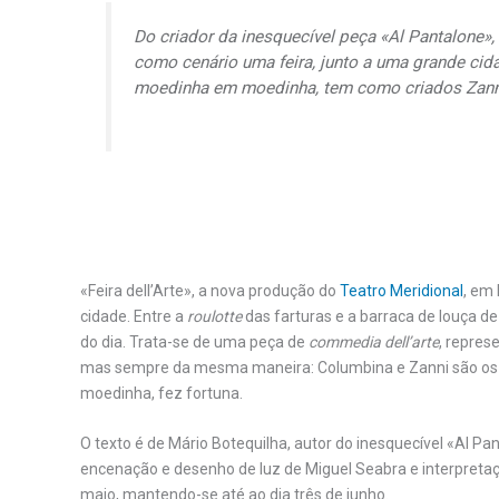
Do criador da inesquecível peça «Al Pantalone»,
como cenário uma feira, junto a uma grande cid
moedinha em moedinha, tem como criados Zann
«Feira dell’Arte», a nova produção do
Teatro Meridional
, em
cidade. Entre a
roulotte
das farturas e a barraca de louça de
do dia. Trata-se de uma peça de
commedia dell’arte
, repres
mas sempre da mesma maneira: Columbina e Zanni são os
moedinha, fez fortuna.
O texto é de Mário Botequilha, autor do inesquecível «Al 
encenação e desenho de luz de Miguel Seabra e interpretaç
maio, mantendo-se até ao dia três de junho.