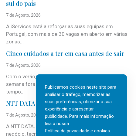
sul do país
7 de Agosto, 2026
A iServices está a reforçar as suas equipas em
Portugal, com mais de 30 vagas em aberto em várias
zonas...
Cinco cuidados a ter em casa antes de sair
7 de Agosto, 2026
Com o verão, chegam também as férias, os fins-de-
semana fora e os dias em que a casa fica mais
Publicamos cookies neste site para
tempo...
analisar o tráfego, memorizar as
suas preferências, otimizar a sua
NTT DATA Insurtech Global Outlook 2026
experiência e apresentar
7 de Agosto, 2026
publicidade. Para mais informação
leia a nossa
A NTT DATA, consultora global em serviços de
Política de privacidade e cookies
.
negócio, tecnologia e inteligência artificial (IA), acaba