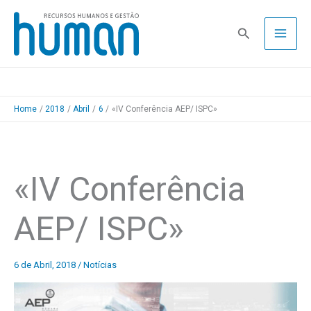
Skip
to
Pesquisa
content
Home
2018
Abril
6
«IV Conferência AEP/ ISPC»
«IV Conferência
AEP/ ISPC»
6 de Abril, 2018
/
Notícias