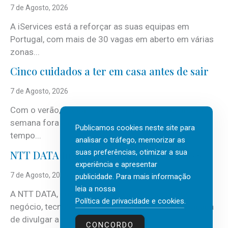
7 de Agosto, 2026
A iServices está a reforçar as suas equipas em
Portugal, com mais de 30 vagas em aberto em várias
zonas...
Cinco cuidados a ter em casa antes de sair
7 de Agosto, 2026
Com o verão, chegam também as férias, os fins-de-
semana fora e os dias em que a casa fica mais
Publicamos cookies neste site para
tempo...
analisar o tráfego, memorizar as
suas preferências, otimizar a sua
NTT DATA Insurtech Global Outlook 2026
experiência e apresentar
7 de Agosto, 2026
publicidade. Para mais informação
leia a nossa
A NTT DATA, consultora global em serviços de
Política de privacidade e cookies
.
negócio, tecnologia e inteligência artificial (IA), acaba
de divulgar a mais recente...
CONCORDO