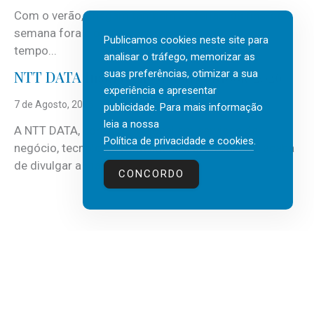
Com o verão, chegam também as férias, os fins-de-
semana fora e os dias em que a casa fica mais
Publicamos cookies neste site para
tempo...
analisar o tráfego, memorizar as
suas preferências, otimizar a sua
NTT DATA Insurtech Global Outlook 2026
experiência e apresentar
7 de Agosto, 2026
publicidade. Para mais informação
leia a nossa
A NTT DATA, consultora global em serviços de
Política de privacidade e cookies
.
negócio, tecnologia e inteligência artificial (IA), acaba
de divulgar a mais recente...
CONCORDO