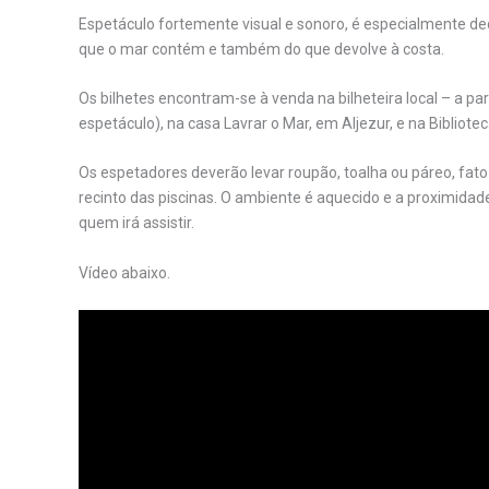
Espetáculo fortemente visual e sonoro, é especialmente ded
que o mar contém e também do que devolve à costa.
Os bilhetes encontram-se à venda na
bilheteira local – a p
espetáculo), na casa Lavrar o Mar, em Aljezur, e na Bibliot
Os espetadores deverão levar roupão, toalha ou páreo, fato
recinto das piscinas. O ambiente é aquecido e a proximida
quem irá assistir.
Vídeo abaixo.