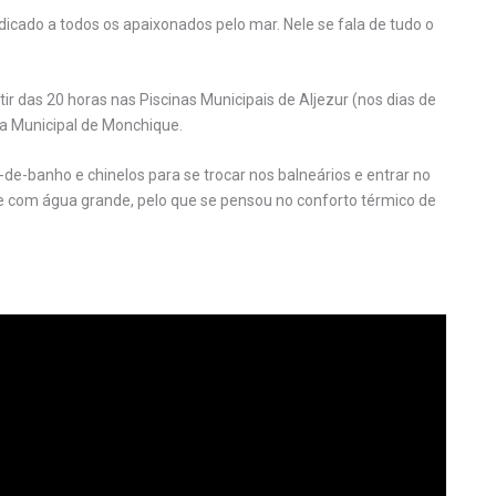
icado a todos os apaixonados pelo mar. Nele se fala de tudo o
artir das 20 horas nas Piscinas Municipais de Aljezur (nos dias de
eca Municipal de Monchique.
-de-banho e chinelos para se trocar nos balneários e entrar no
de com água grande, pelo que se pensou no conforto térmico de