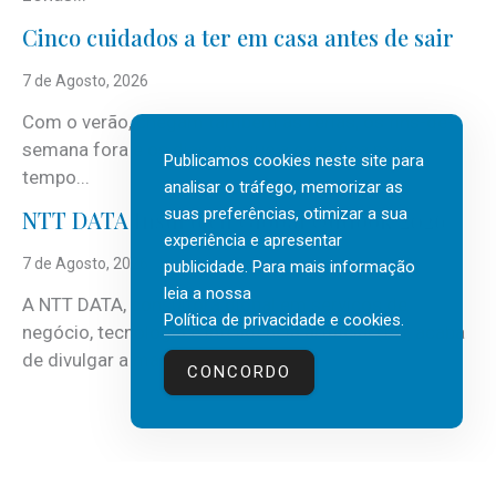
Cinco cuidados a ter em casa antes de sair
7 de Agosto, 2026
Com o verão, chegam também as férias, os fins-de-
semana fora e os dias em que a casa fica mais
Publicamos cookies neste site para
tempo...
analisar o tráfego, memorizar as
suas preferências, otimizar a sua
NTT DATA Insurtech Global Outlook 2026
experiência e apresentar
7 de Agosto, 2026
publicidade. Para mais informação
leia a nossa
A NTT DATA, consultora global em serviços de
Política de privacidade e cookies
.
negócio, tecnologia e inteligência artificial (IA), acaba
de divulgar a mais recente...
CONCORDO